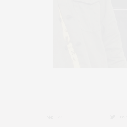
VK
TWI