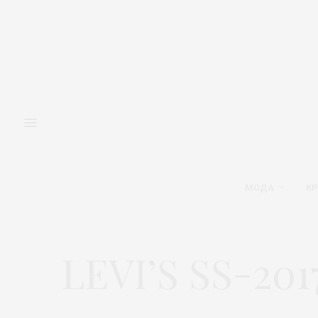
МОДА
КР
LEVI’S SS-201