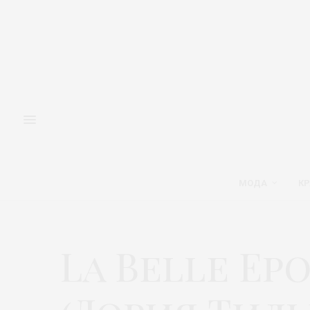
МОДА
КР
La Belle Ep