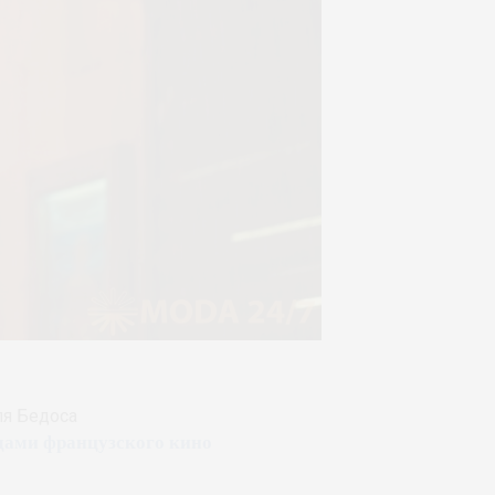
оля Бедоса
дами французского кино