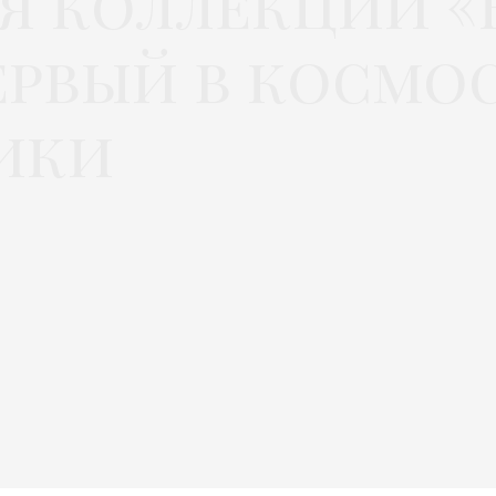
я коллекции 
ервый в космос
ики