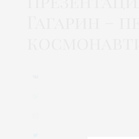
Презентаци
Гагарин – п
космонавт