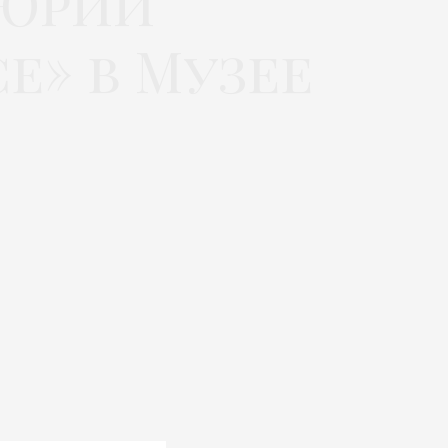
«Юрий
е» в Музее