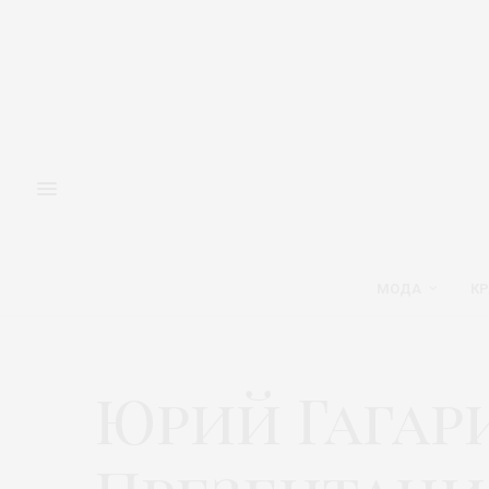
МОДА
КР
Юрий Гагар