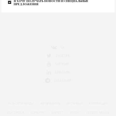
Я хочу получать новости и специальные
предложения
VK
TWITTER
YOUTUBE
LINKEDIN
TELEGRAM
НОВОСТИ МОДЫ
ART&FASHION
ИНТЕРВЬЮ
КОЛЛЕКЦИЯ
ВЫСТАВКА
КОНКУРС
МАРКЕТ
АНОНС
НЕДЕЛЯ МОДЫ