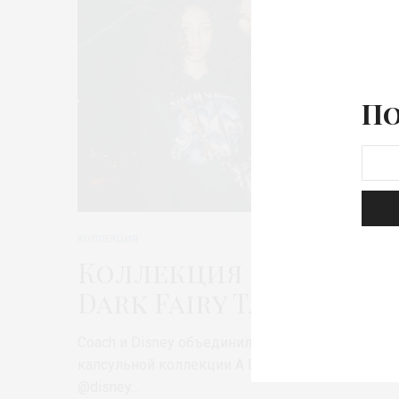
По
КОЛЛЕКЦИЯ
Коллекция Coach A
Dark Fairy Tale
Coach и Disney объединились в создании новой
капсульной коллекции A Dark Fairy Tale. @coach
@disney…