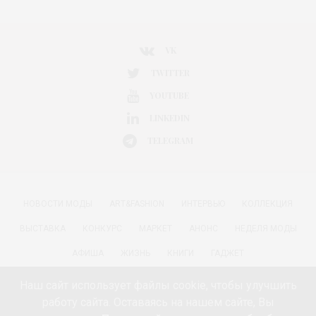
VK
TWITTER
YOUTUBE
LINKEDIN
TELEGRAM
НОВОСТИ МОДЫ
ART&FASHION
ИНТЕРВЬЮ
КОЛЛЕКЦИЯ
ВЫСТАВКА
КОНКУРС
МАРКЕТ
АНОНС
НЕДЕЛЯ МОДЫ
АФИША
ЖИЗНЬ
КНИГИ
ГАДЖЕТ
РАДОСТИ ЖИЗНИ С АННОЙ В
КРАСОТА
ПАРФЮМЕРИЯ
Наш сайт использует файлы cookie, чтобы улучшить
работу сайта. Оставаясь на нашем сайте, Вы
КИНО И МОДА
ПУТЕШЕСТВИЯ
ЕДА
ЗДОРОВЬЕ