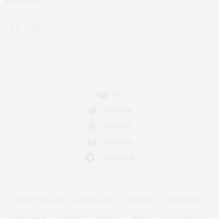
высокие…
VK
TWITTER
YOUTUBE
LINKEDIN
TELEGRAM
НОВОСТИ МОДЫ
ART&FASHION
ИНТЕРВЬЮ
КОЛЛЕКЦИЯ
ВЫСТАВКА
КОНКУРС
МАРКЕТ
АНОНС
НЕДЕЛЯ МОДЫ