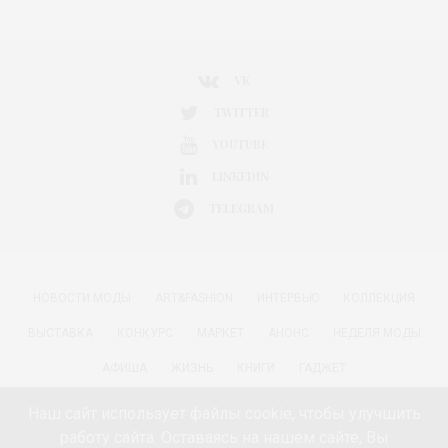
VK
TWITTER
YOUTUBE
LINKEDIN
TELEGRAM
НОВОСТИ МОДЫ
ART&FASHION
ИНТЕРВЬЮ
КОЛЛЕКЦИЯ
ВЫСТАВКА
КОНКУРС
МАРКЕТ
АНОНС
НЕДЕЛЯ МОДЫ
АФИША
ЖИЗНЬ
КНИГИ
ГАДЖЕТ
РАДОСТИ ЖИЗНИ С АННОЙ В
КРАСОТА
ПАРФЮМЕРИЯ
Наш сайт использует файлы cookie, чтобы улучшить
работу сайта. Оставаясь на нашем сайте, Вы
КИНО И МОДА
ПУТЕШЕСТВИЯ
ЕДА
ЗДОРОВЬЕ