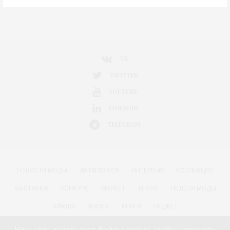
VK
TWITTER
YOUTUBE
LINKEDIN
TELEGRAM
НОВОСТИ МОДЫ
ART&FASHION
ИНТЕРВЬЮ
КОЛЛЕКЦИЯ
ВЫСТАВКА
КОНКУРС
МАРКЕТ
АНОНС
НЕДЕЛЯ МОДЫ
АФИША
ЖИЗНЬ
КНИГИ
ГАДЖЕТ
РАДОСТИ ЖИЗНИ С АННОЙ В
КРАСОТА
ПАРФЮМЕРИЯ
Наш сайт использует файлы cookie, чтобы улучшить