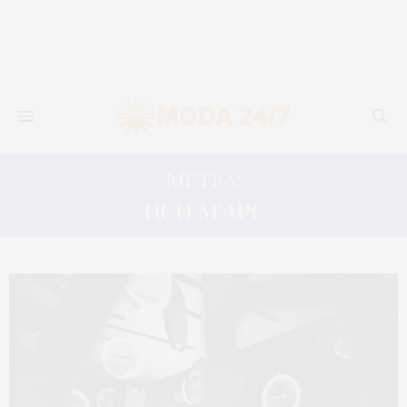
Метка:
ЦСИ М’АРС