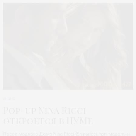
АНОНС
Pop-up Nina Ricci
откроется в ЦУМе
Посол модного Дома Nina Ricci @ninaricci, топ-модель и