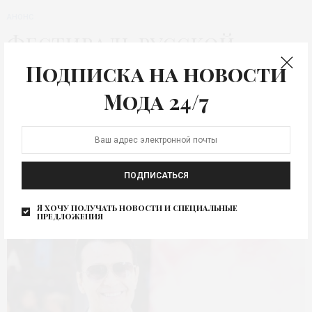
АНОНС
Фестиваль русской
культуры в дизайне
Подписка на новости
«Русские сезоны»
Мода 24/7
30 мая в ЦУМе (Москва) в рамках III Фестиваля русской
культуры в дизайне «Русские сезоны»…
ПОДПИСАТЬСЯ
Я хочу получать новости и специальные
предложения