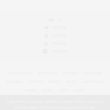
VK
TWITTER
YOUTUBE
LINKEDIN
TELEGRAM
НОВОСТИ МОДЫ
ART&FASHION
ИНТЕРВЬЮ
КОЛЛЕКЦИЯ
ВЫСТАВКА
КОНКУРС
МАРКЕТ
АНОНС
НЕДЕЛЯ МОДЫ
АФИША
ЖИЗНЬ
КНИГИ
ГАДЖЕТ
РАДОСТИ ЖИЗНИ С АННОЙ В
КРАСОТА
ПАРФЮМЕРИЯ
Наш сайт использует файлы cookie, чтобы улучшить
работу сайта. Оставаясь на нашем сайте, Вы
КИНО И МОДА
ПУТЕШЕСТВИЯ
ЕДА
ЗДОРОВЬЕ