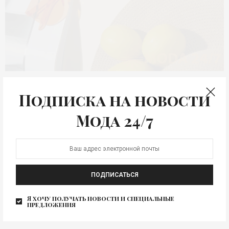
КРАСОТА
Подписка на новости
Главное для жаркого
Мода 24/7
сезона 2026 – новинки
Лето – это не только солнечные дни, лёгкие платья и
свежие фрукты, но и особенный…
ПОДПИСАТЬСЯ
Я хочу получать новости и специальные
предложения