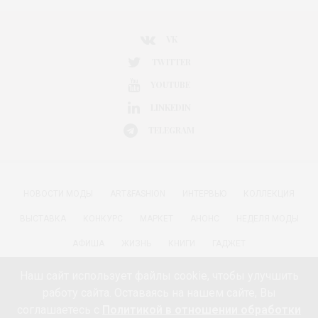
VK
TWITTER
YOUTUBE
LINKEDIN
TELEGRAM
НОВОСТИ МОДЫ
ART&FASHION
ИНТЕРВЬЮ
КОЛЛЕКЦИЯ
ВЫСТАВКА
КОНКУРС
МАРКЕТ
АНОНС
НЕДЕЛЯ МОДЫ
АФИША
ЖИЗНЬ
КНИГИ
ГАДЖЕТ
РАДОСТИ ЖИЗНИ С АННОЙ В
КРАСОТА
ПАРФЮМЕРИЯ
Наш сайт использует файлы cookie, чтобы улучшить
работу сайта. Оставаясь на нашем сайте, Вы
КИНО И МОДА
ПУТЕШЕСТВИЯ
ЕДА
ЗДОРОВЬЕ
соглашаетесь с
Политикой в отношении обработки
О ПРОЕКТЕ 18+
КОНТАКТЫ «МОДА 24/7»
НЕДВИЖИМОСТЬ