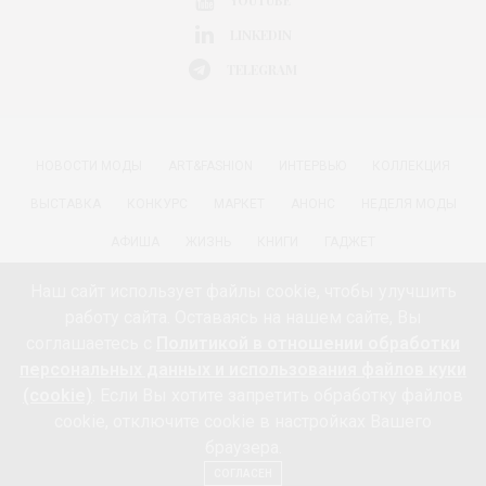
LINKEDIN
TELEGRAM
НОВОСТИ МОДЫ
ART&FASHION
ИНТЕРВЬЮ
КОЛЛЕКЦИЯ
ВЫСТАВКА
КОНКУРС
МАРКЕТ
АНОНС
НЕДЕЛЯ МОДЫ
АФИША
ЖИЗНЬ
КНИГИ
ГАДЖЕТ
РАДОСТИ ЖИЗНИ С АННОЙ В
КРАСОТА
ПАРФЮМЕРИЯ
Наш сайт использует файлы cookie, чтобы улучшить
работу сайта. Оставаясь на нашем сайте, Вы
КИНО И МОДА
ПУТЕШЕСТВИЯ
ЕДА
ЗДОРОВЬЕ
соглашаетесь с
Политикой в отношении обработки
О ПРОЕКТЕ 18+
КОНТАКТЫ «МОДА 24/7»
НЕДВИЖИМОСТЬ
персональных данных и использования файлов куки
(cookie)
. Если Вы хотите запретить обработку файлов
ПАРТНЁРЫ
FEEDBURNER МОДА 24/7
ПОДПИСКА
cookie, отключите cookie в настройках Вашего
ИНФОРМАЦИЯ ОБ ОБРАБОТКЕ ПЕРСОНАЛЬНЫХ ДАННЫХ И
браузера.
ИСПОЛЬЗОВАНИИ ФАЙЛОВ КУКИ (COOKIE)
СОГЛАСЕН