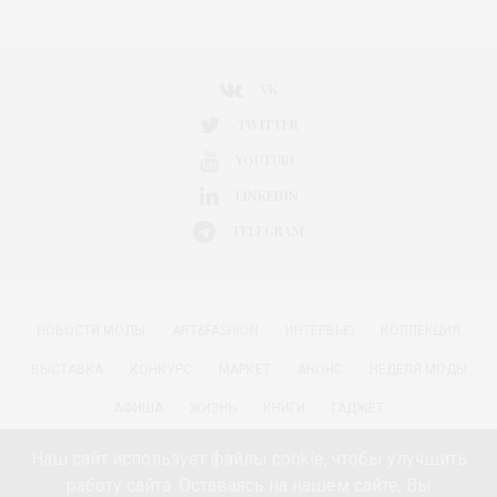
VK
TWITTER
YOUTUBE
LINKEDIN
TELEGRAM
НОВОСТИ МОДЫ
ART&FASHION
ИНТЕРВЬЮ
КОЛЛЕКЦИЯ
ВЫСТАВКА
КОНКУРС
МАРКЕТ
АНОНС
НЕДЕЛЯ МОДЫ
АФИША
ЖИЗНЬ
КНИГИ
ГАДЖЕТ
РАДОСТИ ЖИЗНИ С АННОЙ В
КРАСОТА
ПАРФЮМЕРИЯ
Наш сайт использует файлы cookie, чтобы улучшить
работу сайта. Оставаясь на нашем сайте, Вы
КИНО И МОДА
ПУТЕШЕСТВИЯ
ЕДА
ЗДОРОВЬЕ