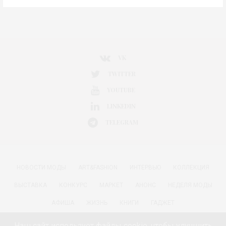
VK
TWITTER
YOUTUBE
LINKEDIN
TELEGRAM
НОВОСТИ МОДЫ
ART&FASHION
ИНТЕРВЬЮ
КОЛЛЕКЦИЯ
ВЫСТАВКА
КОНКУРС
МАРКЕТ
АНОНС
НЕДЕЛЯ МОДЫ
АФИША
ЖИЗНЬ
КНИГИ
ГАДЖЕТ
РАДОСТИ ЖИЗНИ С АННОЙ В
КРАСОТА
ПАРФЮМЕРИЯ
Наш сайт использует файлы cookie, чтобы улучшить