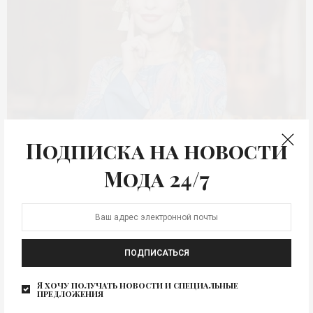
Подписка на новости
КОЛЛЕКЦИЯ
Мода 24/7
Душегрея SS-2022 (весна-
лето 2022) «Царская
невеста»
ПОДПИСАТЬСЯ
В московском демонстрационном зале ГУМ, состоялся
показ весенне-летней коллекции «Царская невеста»
Я хочу получать новости и специальные
предложения
бренда «Душегрея». Этой весной…