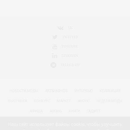
VK
TWITTER
YOUTUBE
LINKEDIN
TELEGRAM
НОВОСТИ МОДЫ
ART&FASHION
ИНТЕРВЬЮ
КОЛЛЕКЦИЯ
ВЫСТАВКА
КОНКУРС
МАРКЕТ
АНОНС
НЕДЕЛЯ МОДЫ
АФИША
ЖИЗНЬ
КНИГИ
ГАДЖЕТ
РАДОСТИ ЖИЗНИ С АННОЙ В
КРАСОТА
ПАРФЮМЕРИЯ
Наш сайт использует файлы cookie, чтобы улучшить