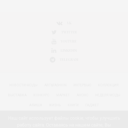
VK
TWITTER
YOUTUBE
LINKEDIN
TELEGRAM
НОВОСТИ МОДЫ
ART&FASHION
ИНТЕРВЬЮ
КОЛЛЕКЦИЯ
ВЫСТАВКА
КОНКУРС
МАРКЕТ
АНОНС
НЕДЕЛЯ МОДЫ
АФИША
ЖИЗНЬ
КНИГИ
ГАДЖЕТ
РАДОСТИ ЖИЗНИ С АННОЙ В
КРАСОТА
ПАРФЮМЕРИЯ
Наш сайт использует файлы cookie, чтобы улучшить
работу сайта. Оставаясь на нашем сайте, Вы
КИНО И МОДА
ПУТЕШЕСТВИЯ
ЕДА
ЗДОРОВЬЕ