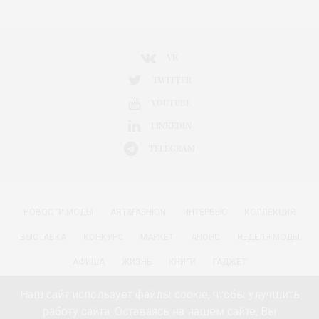
VK
TWITTER
YOUTUBE
LINKEDIN
TELEGRAM
НОВОСТИ МОДЫ
ART&FASHION
ИНТЕРВЬЮ
КОЛЛЕКЦИЯ
ВЫСТАВКА
КОНКУРС
МАРКЕТ
АНОНС
НЕДЕЛЯ МОДЫ
АФИША
ЖИЗНЬ
КНИГИ
ГАДЖЕТ
РАДОСТИ ЖИЗНИ С АННОЙ В
КРАСОТА
ПАРФЮМЕРИЯ
Наш сайт использует файлы cookie, чтобы улучшить
работу сайта. Оставаясь на нашем сайте, Вы
КИНО И МОДА
ПУТЕШЕСТВИЯ
ЕДА
ЗДОРОВЬЕ