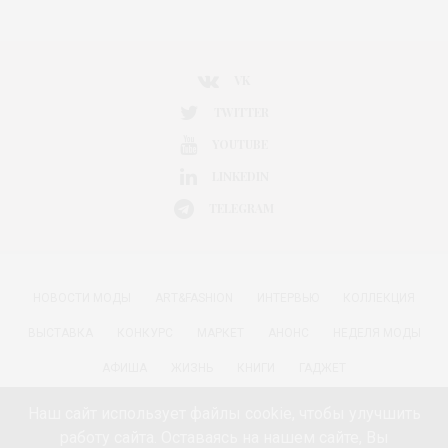
VK
TWITTER
YOUTUBE
LINKEDIN
TELEGRAM
НОВОСТИ МОДЫ
ART&FASHION
ИНТЕРВЬЮ
КОЛЛЕКЦИЯ
ВЫСТАВКА
КОНКУРС
МАРКЕТ
АНОНС
НЕДЕЛЯ МОДЫ
АФИША
ЖИЗНЬ
КНИГИ
ГАДЖЕТ
РАДОСТИ ЖИЗНИ С АННОЙ В
КРАСОТА
ПАРФЮМЕРИЯ
Наш сайт использует файлы cookie, чтобы улучшить
работу сайта. Оставаясь на нашем сайте, Вы
КИНО И МОДА
ПУТЕШЕСТВИЯ
ЕДА
ЗДОРОВЬЕ