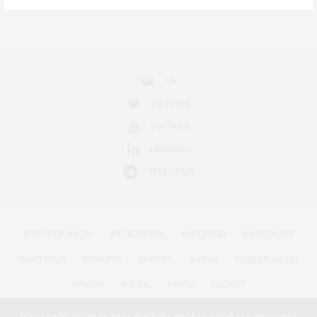
VK
TWITTER
YOUTUBE
LINKEDIN
TELEGRAM
НОВОСТИ МОДЫ
ART&FASHION
ИНТЕРВЬЮ
КОЛЛЕКЦИЯ
ВЫСТАВКА
КОНКУРС
МАРКЕТ
АНОНС
НЕДЕЛЯ МОДЫ
АФИША
ЖИЗНЬ
КНИГИ
ГАДЖЕТ
РАДОСТИ ЖИЗНИ С АННОЙ В
КРАСОТА
ПАРФЮМЕРИЯ
Наш сайт использует файлы cookie, чтобы улучшить