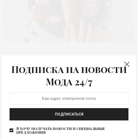
ЕДА
,
ПУТЕШЕСТВИЯ
Джелатерии Москвы –
Подписка на новости
три места для
Мода 24/7
наслаждения прохладой
Итальянский десерт уверено завоевывает улицы
Москвы и сердца московских гурманов. Представляем
три джелатерии Москвы. История…
ПОДПИСАТЬСЯ
Я хочу получать новости и специальные
предложения