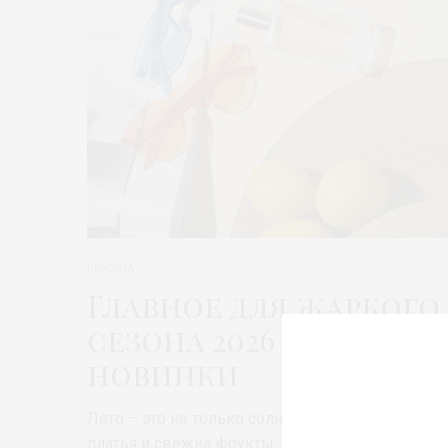
КРАСОТА
Главное для жаркого
сезона 2026 –
новинки
Лето – это не только солнечные дни, лёгкие
платья и свежие фрукты, но и особенный…