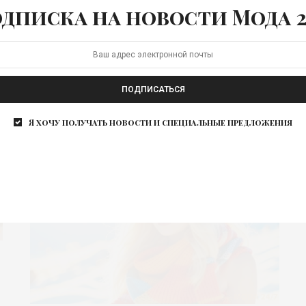
дписка на новости Мода 2
С приходом весны природа пробуждается и
стремление обновить свой образ остановить
невозможно. В этом сезоне…
ПОДПИСАТЬСЯ
Я хочу получать новости и специальные предложения