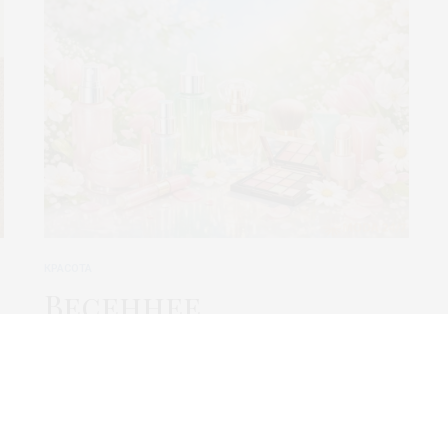
КРАСОТА
Весеннее
пробуждение:
наборы красоты,
которые
вдохновляют