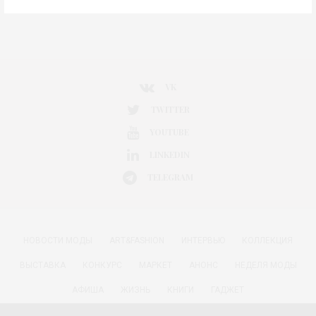
VK
TWITTER
YOUTUBE
LINKEDIN
TELEGRAM
НОВОСТИ МОДЫ
ART&FASHION
ИНТЕРВЬЮ
КОЛЛЕКЦИЯ
ВЫСТАВКА
КОНКУРС
МАРКЕТ
АНОНС
НЕДЕЛЯ МОДЫ
АФИША
ЖИЗНЬ
КНИГИ
ГАДЖЕТ
РАДОСТИ ЖИЗНИ С АННОЙ В
КРАСОТА
ПАРФЮМЕРИЯ