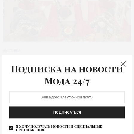
ВЫСТАВКА
Бижутерия:
Подписка на новости
геральдические
Мода 24/7
украшения – эмодзи для
взрослых?
Пока зима не торопится уходить и потребность в ярких
ПОДПИСАТЬСЯ
красках ощущается все острее, очередная выставка…
Я хочу получать новости и специальные
предложения