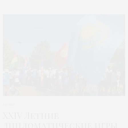
АФИША
XXIV Летние
дипломатические игры