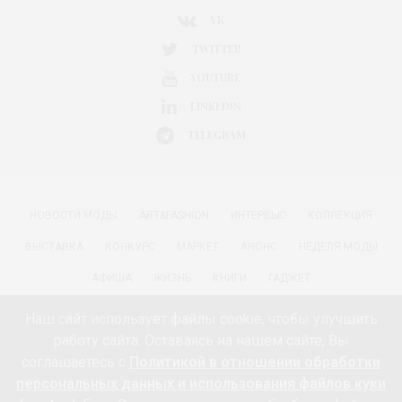
VK
TWITTER
YOUTUBE
LINKEDIN
TELEGRAM
НОВОСТИ МОДЫ
ART&FASHION
ИНТЕРВЬЮ
КОЛЛЕКЦИЯ
ВЫСТАВКА
КОНКУРС
МАРКЕТ
АНОНС
НЕДЕЛЯ МОДЫ
АФИША
ЖИЗНЬ
КНИГИ
ГАДЖЕТ
РАДОСТИ ЖИЗНИ С АННОЙ В
КРАСОТА
ПАРФЮМЕРИЯ
Наш сайт использует файлы cookie, чтобы улучшить
работу сайта. Оставаясь на нашем сайте, Вы
КИНО И МОДА
ПУТЕШЕСТВИЯ
ЕДА
ЗДОРОВЬЕ
соглашаетесь с
Политикой в отношении обработки
О ПРОЕКТЕ 18+
КОНТАКТЫ «МОДА 24/7»
НЕДВИЖИМОСТЬ
персональных данных и использования файлов куки