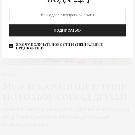
ПОДПИСАТЬСЯ
Я хочу получать новости и специальные
предложения
ЖИЗНЬ
Международный турнир
по гольфу собрал друзей
3 июня в «Москоу Кантри Клаб» (филиал ГлавУпДК при
МИД России) состоялся XXVI Международный
благотворительный…