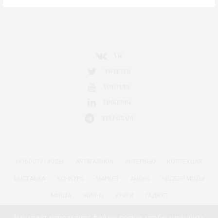
VK
TWITTER
YOUTUBE
LINKEDIN
TELEGRAM
НОВОСТИ МОДЫ
ART&FASHION
ИНТЕРВЬЮ
КОЛЛЕКЦИЯ
ВЫСТАВКА
КОНКУРС
МАРКЕТ
АНОНС
НЕДЕЛЯ МОДЫ
АФИША
ЖИЗНЬ
КНИГИ
ГАДЖЕТ
РАДОСТИ ЖИЗНИ С АННОЙ В
КРАСОТА
ПАРФЮМЕРИЯ
Наш сайт использует файлы cookie, чтобы улучшить