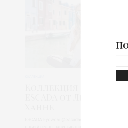
По
КОЛЛЕКЦИЯ
Коллекция очков
ESCADA от Леони
Ханне
ESCADA Eyewear @escadaofficial встречает
новый сезон, запустив эксклюзивную