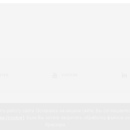
TTER
YOUTUBE
КОЛЛЕКЦИЯ
ВЫСТАВКА
КОНКУРС
МАРКЕТ
АНОНС
НЕДЕЛ
ть работу сайта. Оставаясь на нашем сайте, Вы соглашаете
РИЯ
КИНО И МОДА
ПУТЕШЕСТВИЯ
ЕДА
ЗДОРОВЬЕ
О ПРОЕК
и (cookie)
. Если Вы хотите запретить обработку файлов co
ПОДПИСКА
ИНФОРМАЦИЯ ОБ ОБРАБОТКЕ ПЕРСОНАЛЬНЫХ ДАННЫХ И И
браузера.