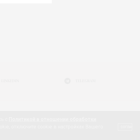
LINKEDIN
TELEGRAM
Я МОДЫ
АФИША
ЖИЗНЬ
КНИГИ
ГАДЖЕТ
сь с
Политикой в отношении обработки
ТЕ 18+
КОНТАКТЫ «МОДА 24/7»
НЕДВИЖИМОСТЬ
okie, отключите cookie в настройках Вашего
СОГЛАСЕН
СПОЛЬЗОВАНИИ ФАЙЛОВ КУКИ (COOKIE)