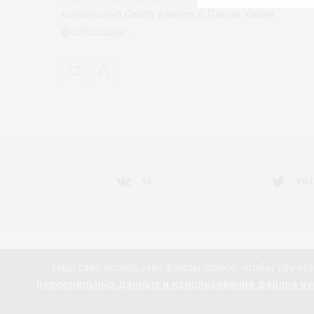
коллекцию Candy вместе с Леони Ханне
@ohhcouture.…
VK
TWI
НОВОСТИ МОДЫ
ART&FASHION
ИНТЕРВЬЮ
Наш сайт использует файлы cookie, чтобы улучши
РАДОСТИ ЖИЗНИ С АННОЙ В
КРАСОТА
ПАРФЮМЕ
персональных данных и использования файлов кук
ПАРТНЁРЫ
FEEDBURNER МОДА 24/7