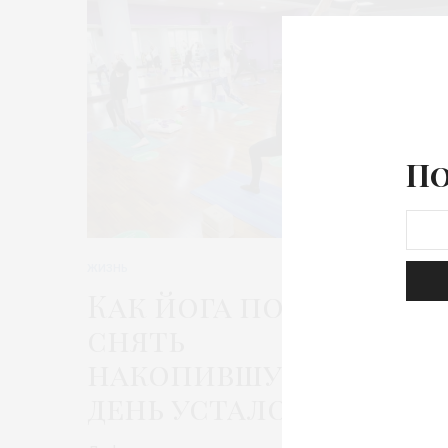
По
ЖИЗНЬ
Как йога помогает
снять
накопившуюся за
день усталость