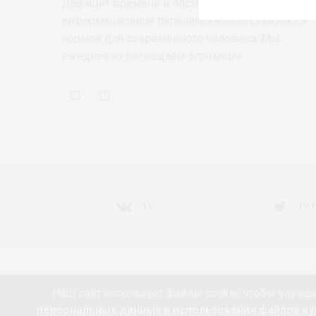
Дефицит времени и постоянное
информационное перенапряжение становятся
нормой для современного человека. Мы
ежедневно поглощаем огромные…
VK
TWI
НОВОСТИ МОДЫ
ART&FASHION
ИНТЕРВЬЮ
Наш сайт использует файлы cookie, чтобы улучши
РАДОСТИ ЖИЗНИ С АННОЙ В
КРАСОТА
ПАРФЮМЕ
персональных данных и использования файлов кук