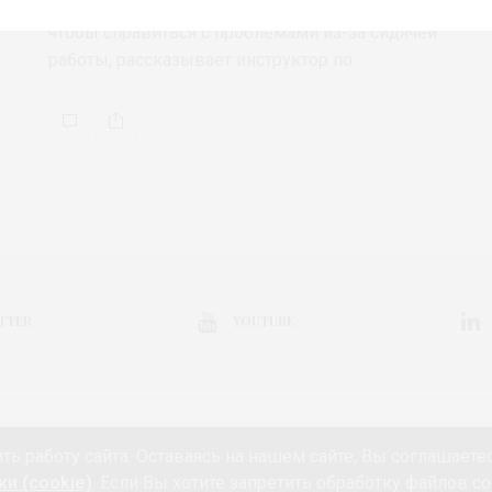
Почему йога является хорошим вариантом,
чтобы справиться с проблемами из-за сидячей
работы, рассказывает инструктор по…
TTER
YOUTUBE
КОЛЛЕКЦИЯ
ВЫСТАВКА
КОНКУРС
МАРКЕТ
АНОНС
НЕДЕЛ
ть работу сайта. Оставаясь на нашем сайте, Вы соглашаете
РИЯ
КИНО И МОДА
ПУТЕШЕСТВИЯ
ЕДА
ЗДОРОВЬЕ
О ПРОЕК
и (cookie)
. Если Вы хотите запретить обработку файлов co