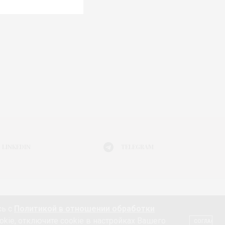
LINKEDIN
TELEGRAM
Я МОДЫ
АФИША
ЖИЗНЬ
КНИГИ
ГАДЖЕТ
сь с
Политикой в отношении обработки
ТЕ 18+
КОНТАКТЫ «МОДА 24/7»
НЕДВИЖИМОСТЬ
okie, отключите cookie в настройках Вашего
СОГЛАСЕН