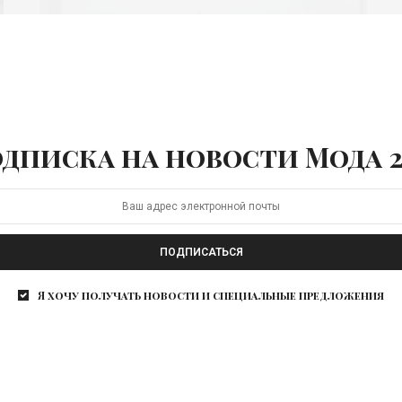
дписка на новости Мода 2
ЖИЗНЬ
ПОДПИСАТЬСЯ
Как йога помогает не
стать «Офисным
Я хочу получать новости и специальные предложения
работником
будущего»