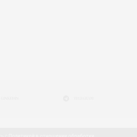
LINKEDIN
TELEGRAM
Я МОДЫ
АФИША
ЖИЗНЬ
КНИГИ
ГАДЖЕТ
сь с
Политикой в отношении обработки