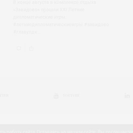
В конце августа в комплексе отдыха
«Завидово» прошли XXI Летние
дипломатические игры.
#летниедипломатическиеигры #завидово
#главупдк…
TTER
YOUTUBE
КОЛЛЕКЦИЯ
ВЫСТАВКА
КОНКУРС
МАРКЕТ
АНОНС
НЕДЕЛ
ть работу сайта. Оставаясь на нашем сайте, Вы соглашаете