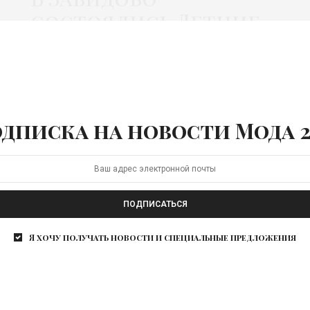
состоялись Летние
дипломатические
игры
XXIII Летние дипломатические игры –
традиционное мероприятие ГлавУпДК при МИД
дписка на новости Мода 2
России – собрали дипломатов зарубежных…
ПОДПИСАТЬСЯ
Я хочу получать новости и специальные предложения