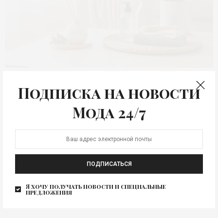
ЖИЗНЬ
Подписка на новости
Домашний уют: новинки
Мода 24/7
Откройте для себя новинки, которые преобразят ваш
домашний уют! «Персил» представляет эффективный
очиститель для стиральных…
ПОДПИСАТЬСЯ
Я хочу получать новости и специальные
предложения