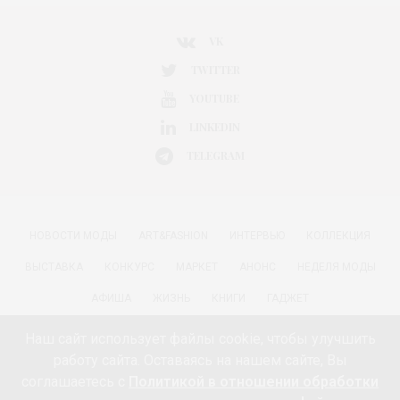
VK
TWITTER
YOUTUBE
LINKEDIN
TELEGRAM
НОВОСТИ МОДЫ
ART&FASHION
ИНТЕРВЬЮ
КОЛЛЕКЦИЯ
ВЫСТАВКА
КОНКУРС
МАРКЕТ
АНОНС
НЕДЕЛЯ МОДЫ
АФИША
ЖИЗНЬ
КНИГИ
ГАДЖЕТ
РАДОСТИ ЖИЗНИ С АННОЙ В
КРАСОТА
ПАРФЮМЕРИЯ
Наш сайт использует файлы cookie, чтобы улучшить
работу сайта. Оставаясь на нашем сайте, Вы
КИНО И МОДА
ПУТЕШЕСТВИЯ
ЕДА
ЗДОРОВЬЕ
соглашаетесь с
Политикой в отношении обработки
О ПРОЕКТЕ 18+
КОНТАКТЫ «МОДА 24/7»
НЕДВИЖИМОСТЬ