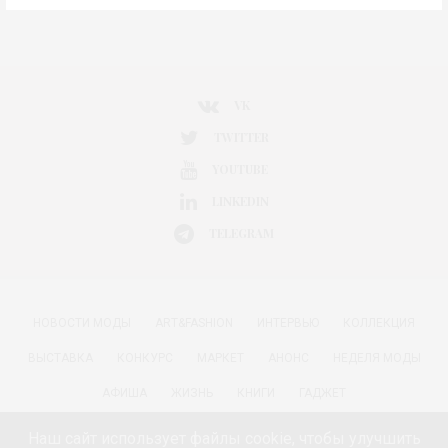
VK
TWITTER
YOUTUBE
LINKEDIN
TELEGRAM
НОВОСТИ МОДЫ
ART&FASHION
ИНТЕРВЬЮ
КОЛЛЕКЦИЯ
ВЫСТАВКА
КОНКУРС
МАРКЕТ
АНОНС
НЕДЕЛЯ МОДЫ
АФИША
ЖИЗНЬ
КНИГИ
ГАДЖЕТ
РАДОСТИ ЖИЗНИ С АННОЙ В
КРАСОТА
ПАРФЮМЕРИЯ
Наш сайт использует файлы cookie, чтобы улучшить