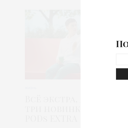
По
ЖИЗНЬ
Всё экстра, всё в 1 –
три новинки Ariel
PODs EXTRA