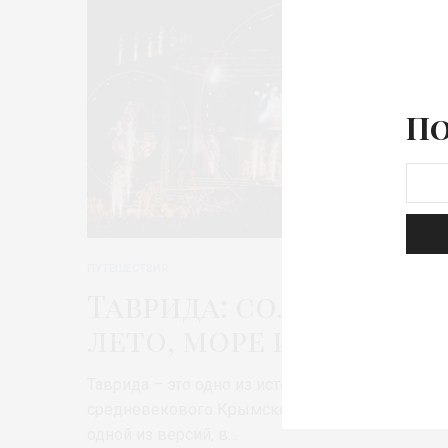
По
ПУТЕШЕСТВИЯ
Таврида: солнце и
лето, море и арт
Таврида – это одно из исторических названий
средневекового Крымского полуострова. По
одной из версий, в…