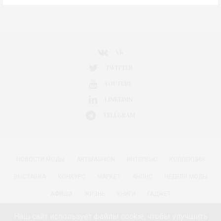
VK
TWITTER
YOUTUBE
LINKEDIN
TELEGRAM
НОВОСТИ МОДЫ
ART&FASHION
ИНТЕРВЬЮ
КОЛЛЕКЦИЯ
ВЫСТАВКА
КОНКУРС
МАРКЕТ
АНОНС
НЕДЕЛЯ МОДЫ
АФИША
ЖИЗНЬ
КНИГИ
ГАДЖЕТ
РАДОСТИ ЖИЗНИ С АННОЙ В
КРАСОТА
ПАРФЮМЕРИЯ
Наш сайт использует файлы cookie, чтобы улучшить