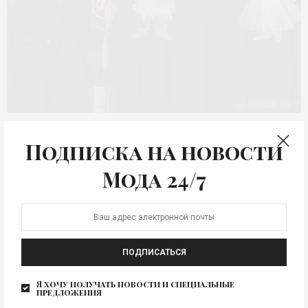
НЕДЕЛЯ МОДЫ
Подписка на новости
Итоги VI фестиваля моды
Мода 24/7
«Московская неделя
моды»
В столице России, городе Москва, 14-19 марта
ПОДПИСАТЬСЯ
состоялась VI Московская неделя моды. Свои
коллекции в…
Я хочу получать новости и специальные
предложения