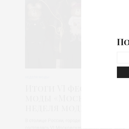
По
НЕДЕЛЯ МОДЫ
Итоги VI фестиваля
моды «Московская
неделя моды»
В столице России, городе Москва, 14-19 марта
состоялась VI Московская неделя моды. Свои