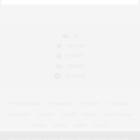
VK
TWITTER
YOUTUBE
LINKEDIN
TELEGRAM
НОВОСТИ МОДЫ
ART&FASHION
ИНТЕРВЬЮ
КОЛЛЕКЦИЯ
ВЫСТАВКА
КОНКУРС
МАРКЕТ
АНОНС
НЕДЕЛЯ МОДЫ
АФИША
ЖИЗНЬ
КНИГИ
ГАДЖЕТ
РАДОСТИ ЖИЗНИ С АННОЙ В
КРАСОТА
ПАРФЮМЕРИЯ
Наш сайт использует файлы cookie, чтобы улучшить