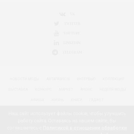
VK
TWITTER
YOUTUBE
LINKEDIN
TELEGRAM
НОВОСТИ МОДЫ
ART&FASHION
ИНТЕРВЬЮ
КОЛЛЕКЦИЯ
ВЫСТАВКА
КОНКУРС
МАРКЕТ
АНОНС
НЕДЕЛЯ МОДЫ
АФИША
ЖИЗНЬ
КНИГИ
ГАДЖЕТ
РАДОСТИ ЖИЗНИ С АННОЙ В
КРАСОТА
ПАРФЮМЕРИЯ
Наш сайт использует файлы cookie, чтобы улучшить
работу сайта. Оставаясь на нашем сайте, Вы
КИНО И МОДА
ПУТЕШЕСТВИЯ
ЕДА
ЗДОРОВЬЕ
соглашаетесь с
Политикой в отношении обработки
О ПРОЕКТЕ 18+
КОНТАКТЫ «МОДА 24/7»
НЕДВИЖИМОСТЬ