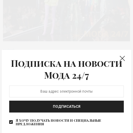
АНОНС
Московский конкурс
Подписка на новости
молодых модельеров –
Мода 24/7
новая концепция
14 мая 2025 года в Москве на площадке «Театра на
Трубной» состоится показ новых модных…
ПОДПИСАТЬСЯ
Я хочу получать новости и специальные
предложения