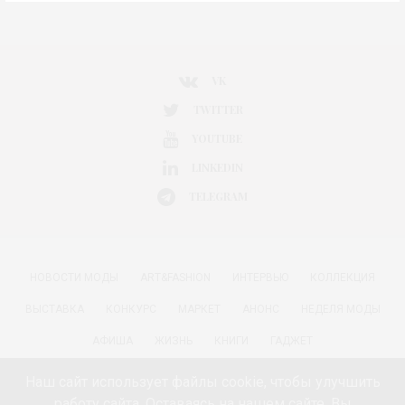
VK
TWITTER
YOUTUBE
LINKEDIN
TELEGRAM
НОВОСТИ МОДЫ
ART&FASHION
ИНТЕРВЬЮ
КОЛЛЕКЦИЯ
ВЫСТАВКА
КОНКУРС
МАРКЕТ
АНОНС
НЕДЕЛЯ МОДЫ
АФИША
ЖИЗНЬ
КНИГИ
ГАДЖЕТ
РАДОСТИ ЖИЗНИ С АННОЙ В
КРАСОТА
ПАРФЮМЕРИЯ
Наш сайт использует файлы cookie, чтобы улучшить
работу сайта. Оставаясь на нашем сайте, Вы
КИНО И МОДА
ПУТЕШЕСТВИЯ
ЕДА
ЗДОРОВЬЕ