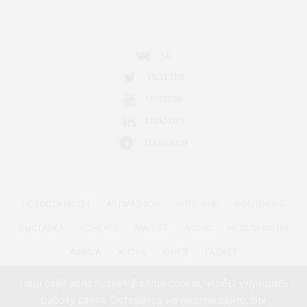
VK
TWITTER
YOUTUBE
LINKEDIN
TELEGRAM
НОВОСТИ МОДЫ
ART&FASHION
ИНТЕРВЬЮ
КОЛЛЕКЦИЯ
ВЫСТАВКА
КОНКУРС
МАРКЕТ
АНОНС
НЕДЕЛЯ МОДЫ
АФИША
ЖИЗНЬ
КНИГИ
ГАДЖЕТ
РАДОСТИ ЖИЗНИ С АННОЙ В
КРАСОТА
ПАРФЮМЕРИЯ
Наш сайт использует файлы cookie, чтобы улучшить
работу сайта. Оставаясь на нашем сайте, Вы
КИНО И МОДА
ПУТЕШЕСТВИЯ
ЕДА
ЗДОРОВЬЕ