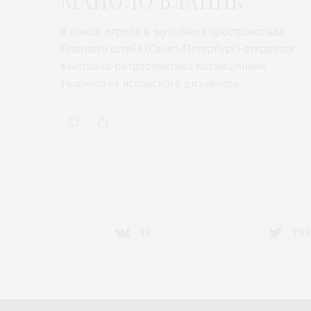
Маноло Бланик
В конце апреля в музейных пространствах
Главного штаба (Санкт-Петербург) откроется
выставка-ретроспектива посвященная
творчеству испанского дизайнера…
VK
TWI
НОВОСТИ МОДЫ
ART&FASHION
ИНТЕРВЬЮ