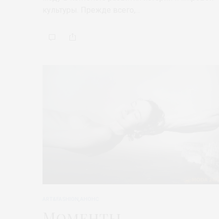
культуры. Прежде всего,…
ART&FASHION
,
АНОНС
Моменты