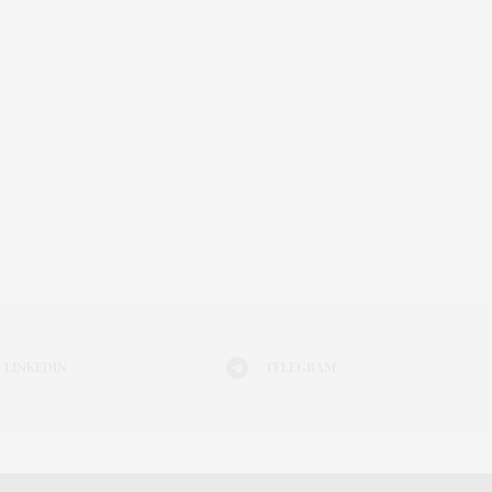
LINKEDIN
TELEGRAM
Я МОДЫ
АФИША
ЖИЗНЬ
КНИГИ
ГАДЖЕТ