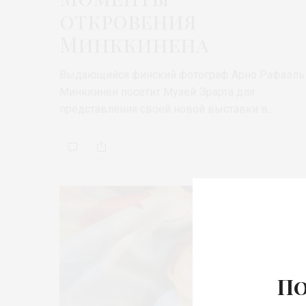
откровения
Минккинена
Выдающийся финский фотограф Арно Рафаэль
Минккинен посетит Музей Эрарта для
представления своей новой выставки в…
По