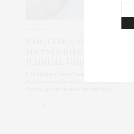
ART&FASHION
Выставка Модильяни
на русских платках
Radical Chic
С 25 ноября в Санкт-Петербургском Музее
Фаберже открылась выставка «Модильяни,
Сутин и другие легенды Монпарнаса».…