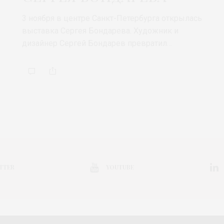
3 ноября в центре Санкт-Петербурга открылась
выставка Сергея Бондарева. Художник и
дизайнер Сергей Бондарев превратил…
TTER
YOUTUBE
КОЛЛЕКЦИЯ
ВЫСТАВКА
КОНКУРС
МАРКЕТ
АНОНС
НЕДЕЛ