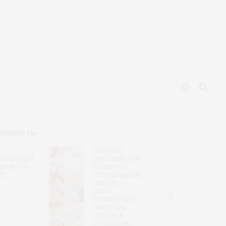
ПРОЕКТЕ 18+
Рисунки
Финал
омический
победителей
формир
тель на
конкурса
экспоз
НХ
«Текстильный
CPM sho
дизайн –
retail
связь
solutio
времен» ХБК
«Шуйские
ситцы» в
коллекции