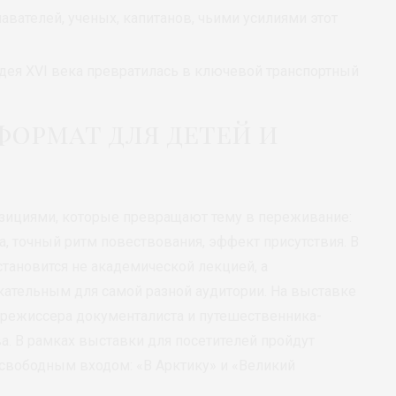
вателей, ученых, капитанов, чьими усилиями этот
дея XVI века превратилась в ключевой транспортный
ормат для детей и
озициями, которые превращают тему в переживание:
, точный ритм повествования, эффект присутствия. В
становится не академической лекцией, а
ательным для самой разной аудитории. На выставке
 режиссера документалиста и путешественника-
а. В рамках выставки для посетителей пройдут
вободным входом: «В Арктику» и «Великий