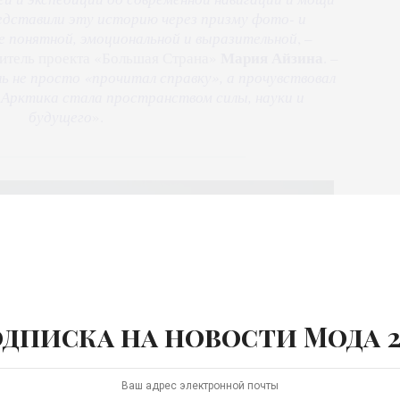
редставили эту историю через призму фото- и
ее понятной, эмоциональной и выразительной
, –
Мария Айзина
дитель проекта «Большая Страна»
. –
 не просто «прочитал справку», а прочувствовал
 Арктика стала пространством силы, науки и
будущего
».
дписка на новости Мода 2