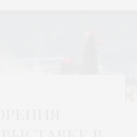
корения
 выставке в