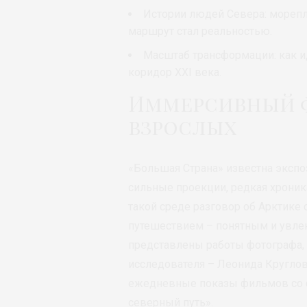
Истории людей Севера: морепла
маршрут стал реальностью.
Масштаб трансформации: как и
коридор XXI века.
Иммерсивный ф
взрослых
«Большая Страна» известна эксп
сильные проекции, редкая хроника
такой среде разговор об Арктике 
путешествием – понятным и увлек
представлены работы фотографа,
исследователя – Леонида Круглов
ежедневные показы фильмов со с
северный путь».