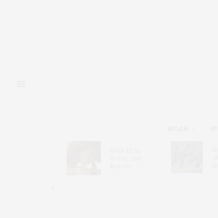
МОДА
КР
Адмиралтейская
М
Кристель
игла 2026 –
«
Коше для
Модный
и
Левайс
алгоритм