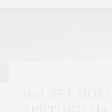
АФИША
500 лет по
Арктики на