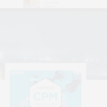
текстиля
Yerrna
РЕКЛАМА