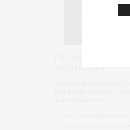
От поморских 
ледоколов
Экспозиция прослеживает путь дли
формировался Севморпуть – от 
инфраструктуры XXI века.
Редкие фото- и видеоматериал
Визуальный путь Северного мор