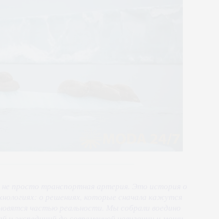
 не просто транспортная артерия. Это история о
ехнологиях: о решениях, которые сначала кажутся
овятся частью реальности. Мы собрали воедино
дей и экспедиций до современной навигации и мощи