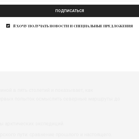
ПОДПИСАТЬСЯ
Я хочу получать новости и специальные предложения
кочей до новейших
ной в пять столетий и показывает, как
первых попыток осмыслить северные маршруты до
ы арктических экспедиций.
ского пути: сравнение прошлого и настоящего.