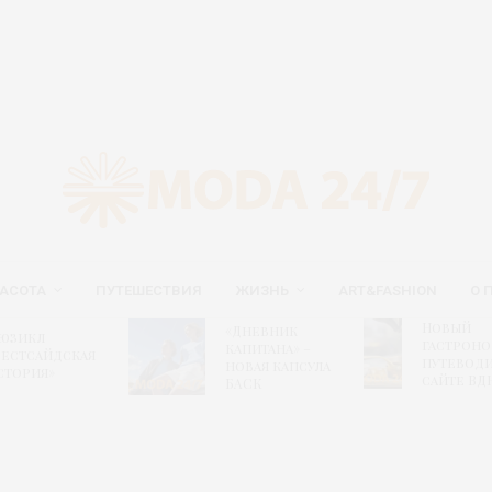
АСОТА
ПУТЕШЕСТВИЯ
ЖИЗНЬ
ART&FASHION
О 
Новый
«Дневник
юзикл
гастрон
капитана» –
Вестсайдская
путеводи
новая капсула
стория»
сайте ВД
БАСК