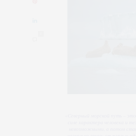
0
«
Северный морской путь – это
силе характера человека и т
невозможными, а потом стан
несколько веков: от первых и