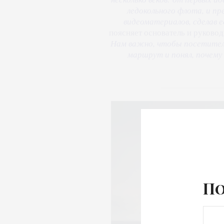
ледокольного флота, и п
видеоматериалов, сделав 
поясняет основатель и руково
Нам важно, чтобы посетитель
маршрут и понял, почему
По