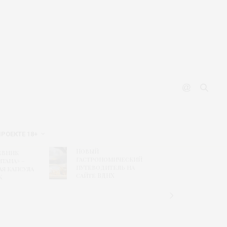
ПРОЕКТЕ 18+
Новый
Рисунк
евник
гастрономический
побед
тана» –
путеводитель на
конкур
ая капсула
сайте ВДНХ
«Текст
К
дизайн
связь
времен
«Шуйс
ситцы»
колле