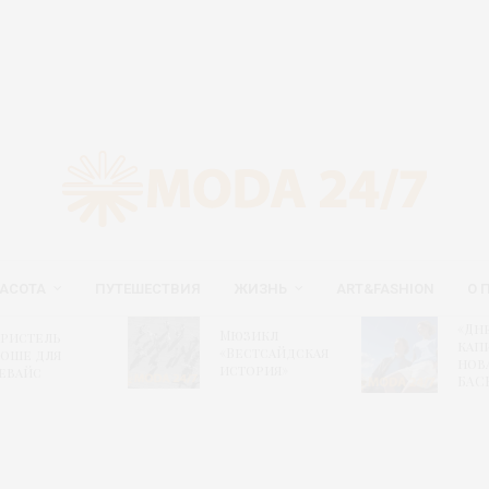
АСОТА
ПУТЕШЕСТВИЯ
ЖИЗНЬ
ART&FASHION
О 
«Дн
Мюзикл
ристель
капи
«Вестсайдская
оше для
нов
история»
евайс
БАС