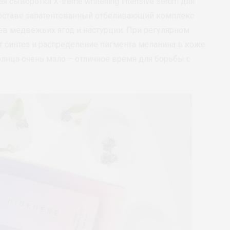
сыворотка X-treme whitening intensive serum для
составе запатентованный отбеливающий комплекс
ьев медвежьих ягод и настурции. При регулярном
 синтез и распределение пигмента меланина в коже.
олнца очень мало – отличное время для борьбы с