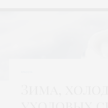
КРАСОТА
Зима, холод
уходовых с