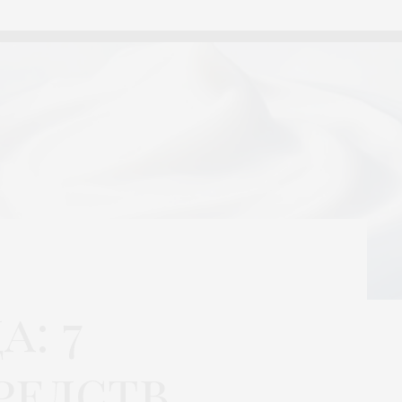
а: 7
редств