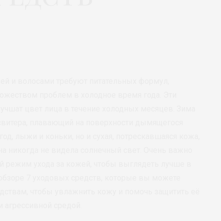
жей и волосами требуют питательных формул,
ожеством проблем в холодное время года. Эти
чшат цвет лица в течение холодных месяцев. Зима
е свитера, плавающий на поверхности дымящегося
од, лыжи и коньки, но и сухая, потрескавшаяся кожа,
она никогда не видела солнечный свет. Очень важно
й режим ухода за кожей, чтобы выглядеть лучше в
 обзоре 7 уходовых средств, которые вы можете
дствам, чтобы увлажнить кожу и помочь защитить её
 агрессивной средой.