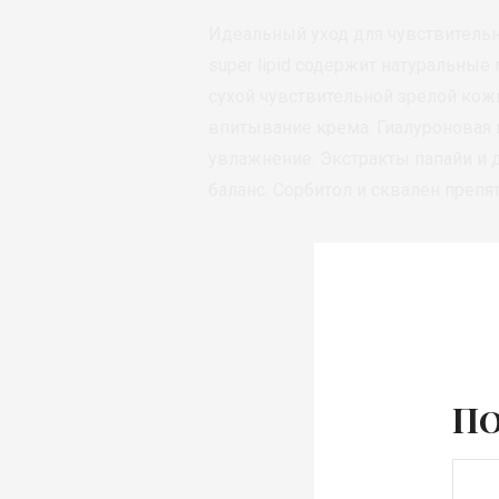
Идеальный уход для чувствительн
super lipid содержит натуральны
сухой чувствительной зрелой кожи
впитывание крема. Гиалуроновая 
увлажнение. Экстракты папайи и
баланс. Сорбитол и сквален преп
По