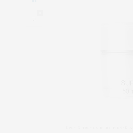
0
Крем X-treme super lipid © Kla