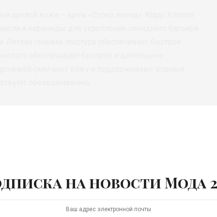
ой зрелой кожи – крем «Супер липид». Klapp X-treme
е масла и керамиды для укрепления липидного барьера
. Легкая гелевая текстура обеспечивает быстрое
кислота обеспечивает быстрое и длительное
 дрожжей смягчают кожу и поддерживают водный
ятствуют обезвоживанию.
дписка на новости Мода 2