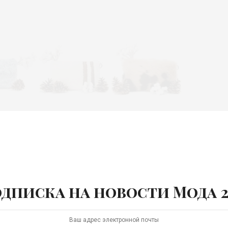
ina
x «Снежная Королева»
дписка на новости Мода 2