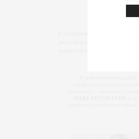
Не вер
В стилистическую основу зимней
растений волшебного леса, котор
рысей и волков, снегирей, ветвей
В день открытия каждый п
изображением сказочных пе
коллекции️, а «морозное» нас
MAKE UP FOR EVER
. С и
эффектом деликатного сияния