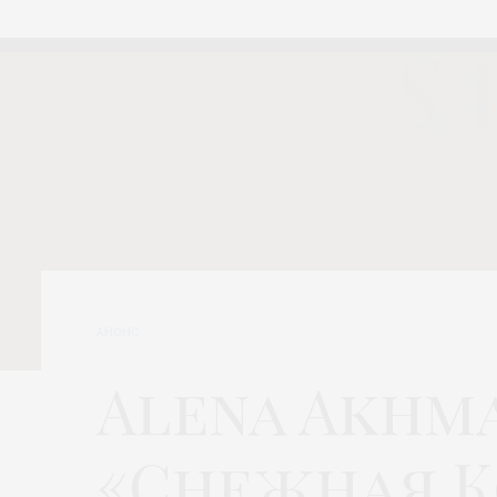
АНОНС
Alena Akhma
«Снежная К