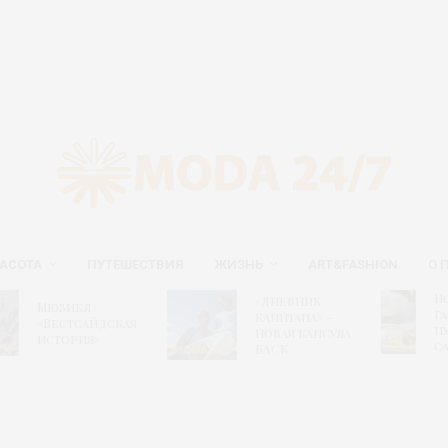
АСОТА
ПУТЕШЕСТВИЯ
ЖИЗНЬ
ART&FASHION
О 
Новый
«Дневник
юзикл
гастрон
капитана» –
Вестсайдская
путеводи
новая капсула
стория»
сайте ВД
БАСК