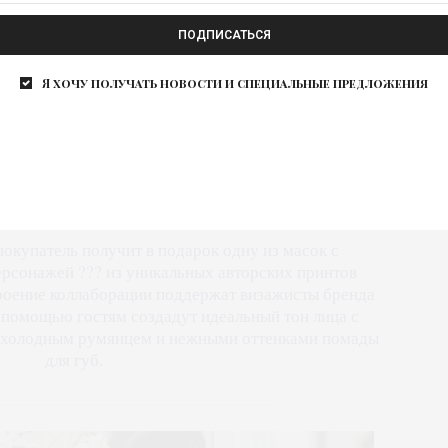
ьте в сказки. Живите в них.
ПОДПИСАТЬСЯ
Я хочу получать новости и специальные предложения
 капсулы легли образы сказочных животных и
ые нашли отражение в авторских принтах в виде
 хвои, сосновых шишек и зимних ягод.
окупатель получит в подарок одну из масок с
рсонажей ??? из уникальных авторских принтов
троение коллаборации поддержат визажисты бренда
х помощью гостям создадут идеальный тон лица с
, холодным румянцем и нежными оттенками помады
для губ.