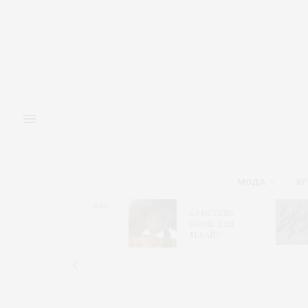
МОДА
КР
Адмиралтейская
М
Кристель
игла 2026 –
«
Коше для
Модный
и
Левайс
алгоритм