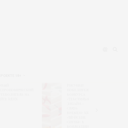
ПРОЕКТЕ 18+
Рисунки
Финал
омический
победителей
формир
тель на
конкурса
экспоз
НХ
«Текстильный
CPM sho
дизайн –
retail
связь
solutio
времен» ХБК
«Шуйские
ситцы» в
коллекции