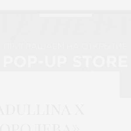
dullina x
оролева»