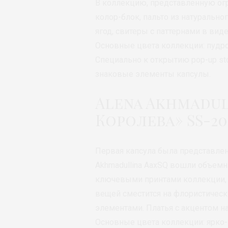
В коллекцию, представленную ог
колор-блок, пальто из натурально
ягод, свитеры с паттернами в вид
Основные цвета коллекции: пудро
Специально к открытию pop-up st
знаковые элементы капсулы.
Alena Akhmadul
Королева» SS-20
Первая капсула была представлена
Akhmadullina AaxSQ вошли объемн
ключевыми принтами коллекции,
вещей сместится на флористическ
элементами. Платья с акцентом на
Основные цвета коллекции: ярко-