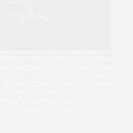
маге «
Цветной
» будет работать pop-up store
Alena
ва»
. #AlenaAkhmadullina #AAxSQ #новаяколлекция
ева #SnowQueenRu #SnowQueen #tsvetnoy #цветной
аны 4 сумки в стиле капсульной коллекции. Будут
ние новинки эксклюзивной сказочной коллекции,
м Алёной Ахмадуллиной. Открытие пространства
0:00 в центральном атриуме Цветного.