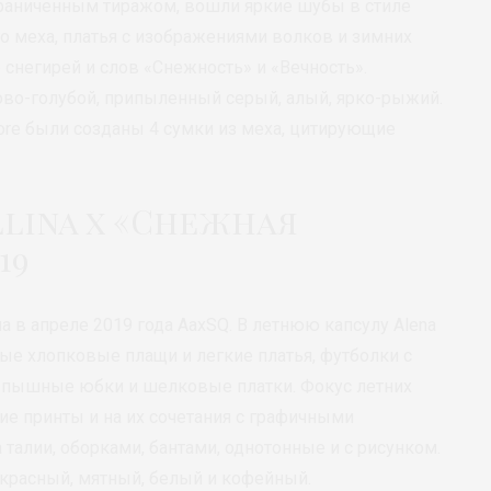
раниченным тиражом, вошли яркие шубы в стиле
го меха, платья с изображениями волков и зимних
е снегирей и слов «Снежность» и «Вечность».
во-голубой, припыленный серый, алый, ярко-рыжий.
ore были созданы 4 сумки из меха, цитирующие
lina x «Снежная
19
 в апреле 2019 года AaxSQ. В летнюю капсулу Alena
ые хлопковые плащи и легкие платья, футболки с
 пышные юбки и шелковые платки. Фокус летних
ие принты и на их сочетания с графичными
 талии, оборками, бантами, однотонные и с рисунком.
красный, мятный, белый и кофейный.