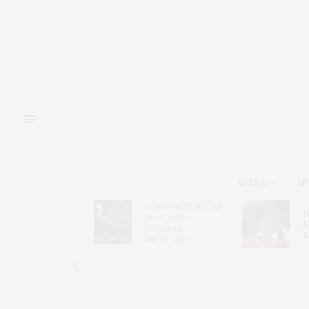
МОДА
КР
Адмиралтейская
Кристель
игла 2026 –
Коше для
Модный
Левайс
алгоритм