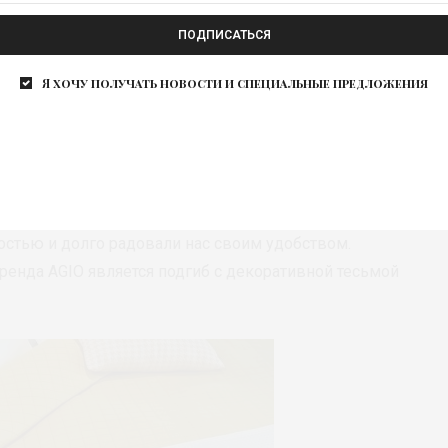
ПОДПИСАТЬСЯ
Я хочу получать новости и специальные предложения
roup
ля жаккардовых и тканых рисунков и
в тон трикотажные изделия. Технологи и
 много вариантов обработки изделий, чтобы изделия
остью и долго радовали нас своим удобством.
ренда AGIO является подгиб с декоративной тесьмой