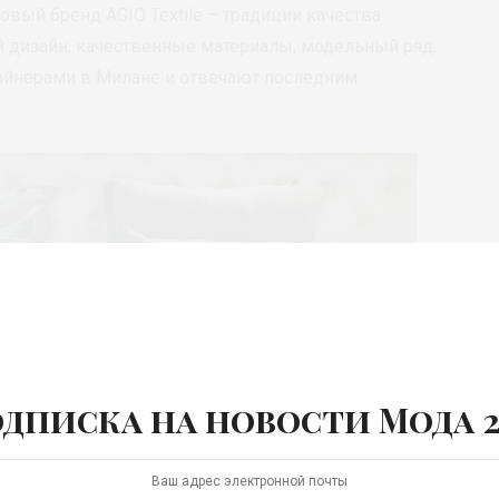
овый бренд AGIO Textile – традиции качества
й дизайн, качественные материалы, модельный ряд.
айнерами в Милане и отвечают последним
дписка на новости Мода 2