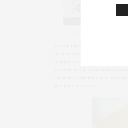
Agio Basic ©Stellini Textile G
Коллекция
AGIO Basic
– принты д
суперсовременные объёмные, тон-
конструкторы бренда разработали
отличались европейской аккуратн
Например, отличительной чертой б
на внутреннем шве.