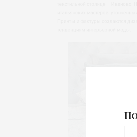
текстильной столице – Иваново. Н
итальянских мастеров: утонченны
Принты и фактуры создаются диз
тенденциям интерьерной моды.
По