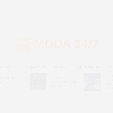
АСОТА
ПУТЕШЕСТВИЯ
ЖИЗНЬ
ART&FASHION
О 
Но
«Дневник
Мюзикл
га
капитана» –
«Вестсайдская
пу
новая капсула
история»
са
БАСК