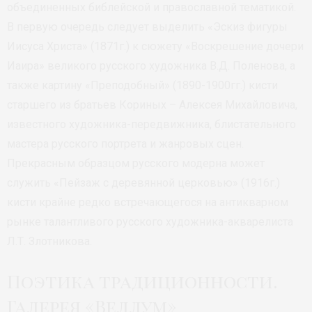
объединенных библейской и православной тематикой.
В первую очередь следует выделить «Эскиз фигуры
Иисуса Христа» (1871г.) к сюжету «Воскрешение дочери
Иаира» великого русского художника В.Д. Поленова, а
также картину «Преподобный» (1890-1900гг.) кисти
старшего из братьев Кориных – Алексея Михайловича,
известного художника-передвижника, блистательного
мастера русского портрета и жанровых сцен.
Прекрасным образцом русского модерна может
служить «Пейзаж с деревянной церковью» (1916г.)
кисти крайне редко встречающегося на антикварном
рынке талантливого русского художника-акварелиста
Л.Т. Злотникова.
Поэтика традиционности.
Галерея «Веллум»