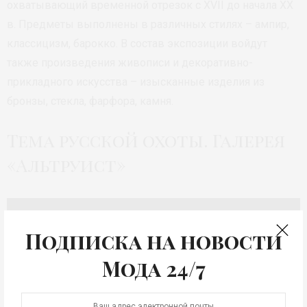
охватывающий временной отрезок с XVII до начала XX
в. Предметы выполнены в различных стилях – ампир,
классицизм, барокко. В состав экспозиции войдут
также произведения живописи и декоративно-
прикладного искусства – изысканные изделия из
бронзы, стекла, фарфора, камня.
Тема русской охоты. Галерея
«Альтруист»
Подписка на новости
Мода 24/7