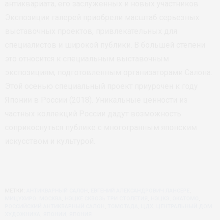
антиквариата, его заслуженных и новых участников.
Экспозиции галерей приобрели масштаб серьезных
выставочных проектов, привлекательных для
специалистов и широкой публики. В большей степени
это относится к специальным выставочным
экспозициям, подготовленным организаторами Салона.
Этой осенью специальный проект приурочен к году
Японии в России (2018). Уникальные ценности из
частных коллекций России дадут возможность
соприкоснуться публике с многогранным японским
искусством и культурой.
МЕТКИ:
АНТИКВАРНЫЙ САЛОН
,
ЕВГЕНИЙ АЛЕКСАНДРОВИЧ ЛАНСЕРЕ
,
МИЦУХИРО
,
МОСКВА
,
НЭЦКЕ СКВОЗЬ ТРИ СТОЛЕТИЯ
,
НЭЦКЭ
,
ОКАТОМО
,
РОССИЙСКИЙ АНТИКВАРНЫЙ САЛОН
,
ТОМОТАДА
,
ЦДХ
,
ЦЕНТРАЛЬНЫЙ ДОМ
ХУДОЖНИКА
,
ЯПОНИИ
,
ЯПОНИЯ