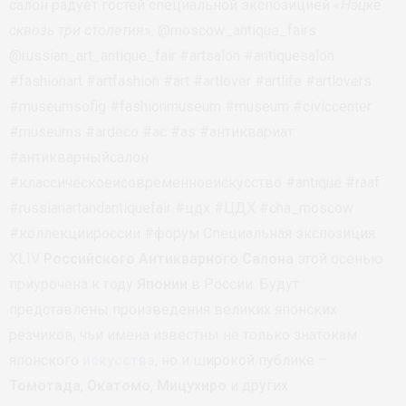
салон радует гостей специальной экспозицией «
Нэцке
сквозь три столетия
». @moscow_antique_fairs
@russian_art_antique_fair #artsalon #antiquesalon
#fashionart #artfashion #art #artlover #artlife #artlovers
#museumsofig #fashionmuseum #museum #civiccenter
#museums #ardeco #ас #as #антиквариат
#антикварныйсалон
#классическоеисовременноеискусство #antique #raaf
#russianartandantiquefair #цдх #ЦДХ #cha_moscow
#коллекциироссии #форум Специальная экспозиция
XLIV
Российского Антикварного Салона
этой осенью
приурочена к году
Японии
в России. Будут
представлены произведения великих японских
резчиков, чьи имена известны не только знатокам
японского
искусства
, но и широкой публике –
Томотада
,
Окатомо
,
Мицухиро
и других