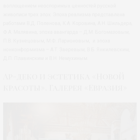
воплощением неоспоримых ценностей русской
живописи трех эпох. Эпоха реализма представлена
работами В.Д. Поленова, К.А. Коровина, А.Н. Шильдера,
Ф.А. Малявина, эпоха авангарда – Д.М. Богомазовым,
П.В. Кузнецовым, М.Ф. Ларионовым, и эпоха
нонконформизма – А.Т. Зверевым, В.Б. Янкилевским,
Д.П. Плавинским и В.Н. Немухиным.
Ар-деко и эстетика «Новой
красоты». Галерея «Евразия»