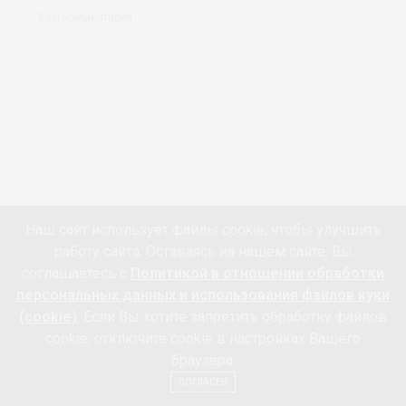
Наш сайт использует файлы cookie, чтобы улучшить
работу сайта. Оставаясь на нашем сайте, Вы
соглашаетесь с
Политикой в отношении обработки
персональных данных и использования файлов куки
(cookie)
. Если Вы хотите запретить обработку файлов
cookie, отключите cookie в настройках Вашего
браузера.
СОХРАНИТЬ МОЁ ИМЯ, EMAIL И АДРЕС САЙТА В ЭТОМ БРАУЗЕРЕ
ДЛЯ ПОСЛЕДУЮЩИХ МОИХ КОММЕНТАРИЕВ.
СОГЛАСЕН