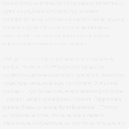
проект, который направлен на поддержку талантливых
детей и молодежи из городов, где работают
предприятия атомной промышленности. Амбассадором
Атомной недели 2026 и ключевым наставником
проекта станет российский дизайнер, основатель
модного дома Chapurin Игорь Чапурин.
«
“Мода” – это не только про одежду, но и про дизайн
вообще. На «МультиКЛИПации» дети узнают про
профессии художника-аниматора, сценариста, режиссера,
продюсера, саунд-дизайнера, а на проекте «В объятиях
природы» – про самые разные направления фотографии
,
– говорит автор и руководитель проекта «
Территория
успеха: Мода
», дизайнер
Юлия Цыганова
. –
Поэтому
мы говорим не о том, что мы выбрали какие-то
определенные направления, а о том, что мы выбрали все