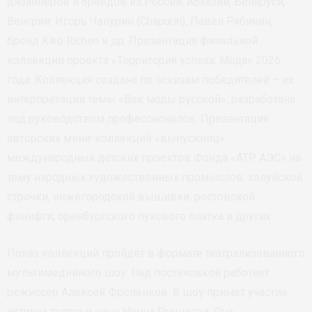
дизайнеров и брендов из России, Абхазии, Беларуси,
Венгрии: Игорь Чапурин (Chapurin), Павел Рябинин,
бренд Kiko Richen и др. Презентация финальной
коллекции проекта «Территория успеха: Мода» 2026
года. Коллекция создана по эскизам победителей – их
интерпретации темы «Век моды русской», разработана
под руководством профессионалов. Презентация
авторских мини-коллекций «выпускниц»
международных детских проектов Фонда «АТР АЭС» на
тему народных художественных промыслов: холуйской
строчки, нижегородской вышивки, ростовской
финифти, оренбургского пухового платка и других.
Показ коллекций пройдет в формате театрализованного
мультимедийного шоу. Над постановкой работает
режиссер Алексей Фроленков. В шоу примет участие
актриса театра и кино Нонна Гришаева. Она