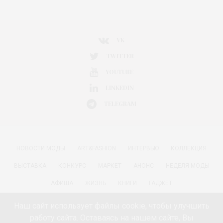
VK
TWITTER
YOUTUBE
LINKEDIN
TELEGRAM
НОВОСТИ МОДЫ
ART&FASHION
ИНТЕРВЬЮ
КОЛЛЕКЦИЯ
ВЫСТАВКА
КОНКУРС
МАРКЕТ
АНОНС
НЕДЕЛЯ МОДЫ
АФИША
ЖИЗНЬ
КНИГИ
ГАДЖЕТ
РАДОСТИ ЖИЗНИ С АННОЙ В
КРАСОТА
ПАРФЮМЕРИЯ
Наш сайт использует файлы cookie, чтобы улучшить
работу сайта. Оставаясь на нашем сайте, Вы
КИНО И МОДА
ПУТЕШЕСТВИЯ
ЕДА
ЗДОРОВЬЕ