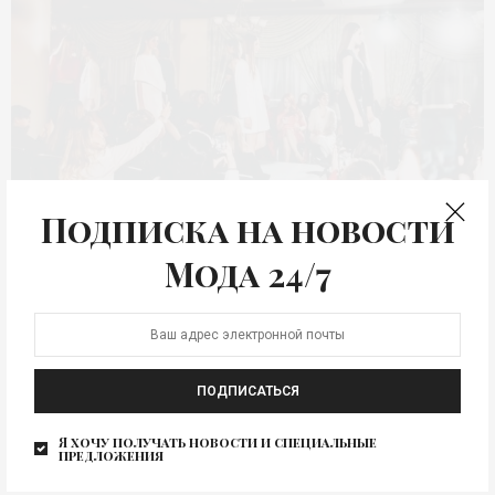
Подписка на новости
Дефиле ©Первая Женская Академия
Мода 24/7
Дефиле. Back to Fashion
Back to Fashion
Изображение для новости
0
ПОДПИСАТЬСЯ
Я хочу получать новости и специальные
предложения