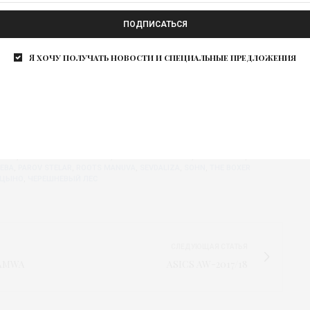
ПОДПИСАТЬСЯ
Я хочу получать новости и специальные предложения
официальном сайте
boscofreshfest.com
, а также на
sco-fresh-fest.
FEST
,
BOSCO FRESH FEST 2017
,
BOSCO FRESH NIGHT
,
BOSCOFRESH
,
EBA
,
PAROV STELAR
,
ROOTS MANUVA
,
SEVDALIZA
,
SOHN
,
THE BOXER
ИЦЫНО
,
ЧЕРЕШНЕВЫЙ ЛЕС
СЛЕДУЮЩАЯ СТАТЬЯ
AMWA
ASICS AW-2017/18