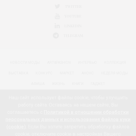
TWITTER
YOUTUBE
LINKEDIN
TELEGRAM
НОВОСТИ МОДЫ
ART&FASHION
ИНТЕРВЬЮ
КОЛЛЕКЦИЯ
ВЫСТАВКА
КОНКУРС
МАРКЕТ
АНОНС
НЕДЕЛЯ МОДЫ
АФИША
ЖИЗНЬ
КНИГИ
ГАДЖЕТ
РАДОСТИ ЖИЗНИ С АННОЙ В
КРАСОТА
ПАРФЮМЕРИЯ
Наш сайт использует файлы cookie, чтобы улучшить
работу сайта. Оставаясь на нашем сайте, Вы
КИНО И МОДА
ПУТЕШЕСТВИЯ
ЕДА
ЗДОРОВЬЕ
соглашаетесь с
Политикой в отношении обработки
О ПРОЕКТЕ 18+
КОНТАКТЫ «МОДА 24/7»
НЕДВИЖИМОСТЬ
персональных данных и использования файлов куки
(cookie)
. Если Вы хотите запретить обработку файлов
ПАРТНЁРЫ
FEEDBURNER МОДА 24/7
ПОДПИСКА
cookie, отключите cookie в настройках Вашего
ИНФОРМАЦИЯ ОБ ОБРАБОТКЕ ПЕРСОНАЛЬНЫХ ДАННЫХ И