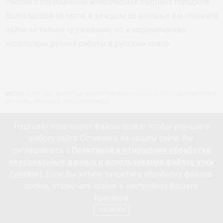
России с посещением живописных озерных городков
Вологодской области, в каждом из которых вы сможете
найти не только кружевные, но и керамические
аксессуары ручной работы в русском стиле.
МЕТКИ:
ВОЛОГДА
,
ВОЛОГОДСКИЙ КРУЖЕВНОЙ СОЮЗ
,
ВОЛОГОДСКИЙ МУЗЕЙ
КРУЖЕВА
,
КРУЖЕВО
,
МУЗЕЙ КРУЖЕВА
Наш сайт использует файлы cookie, чтобы улучшить
Прочтений:
237
работу сайта. Оставаясь на нашем сайте, Вы
ПРЕДЫДУЩАЯ СТАТЬЯ
соглашаетесь с
Политикой в отношении обработки
Новый молодежный магазин
персональных данных и использования файлов куки
СЛЕДУЮЩАЯ СТАТЬЯ
(cookie)
. Если Вы хотите запретить обработку файлов
CYRILLE GASSILINE AW-2016/17 (осень-зима 2016/17)
cookie, отключите cookie в настройках Вашего
браузера.
0
СОГЛАСЕН