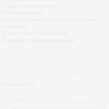
Стилист:
Anastasia Batashova
MUAH:
Катя Горелова
Модели:
Corn
,
Claust
,
Kitana
(
Lumpen
),
Маша Раева
,
Артем&Надя
Ассистент стилиста:
Рита Косякова
Ассистент фотографа:
Никита Морозов
МЕТКИ:
ANASTASIA BATASHOVA
,
AW-2016/17
,
CLAUST
,
CORN
,
CYRILLE
GASSILINE
,
KITANA
,
LUMPEN
,
MASHA DEMIANOVA
,
АРТЕМ&НАДЯ
,
МАША РАЕВА
,
НИКИТА МОРОЗОВ
,
ОСЕНЬ-ЗИМА 2016/17
,
РИТА КОСЯКОВА
Прочтений:
155
ПРЕДЫДУЩАЯ СТАТЬЯ
Вологда
СЛЕДУЮЩАЯ СТАТЬЯ
Asiya Bareeva & Bella Kareema осень-2016 (AW-