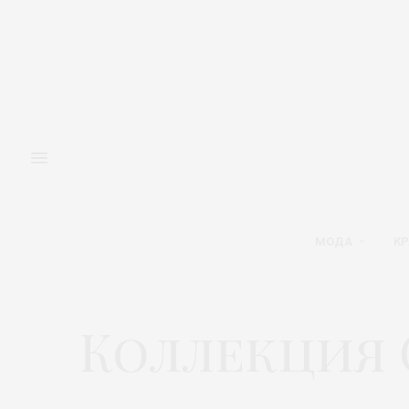
МОДА
КР
Коллекция C